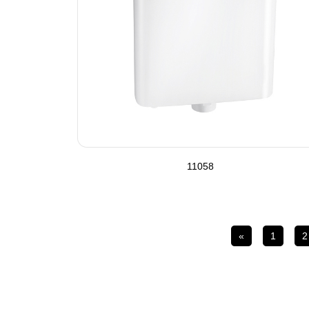
11058
«
1
2