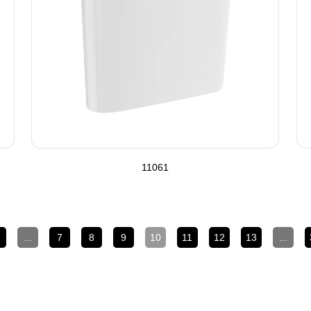
11061
...
7
8
9
10
11
12
13
...