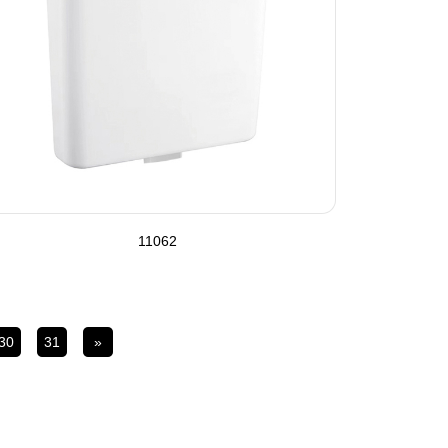
11062
30
31
»