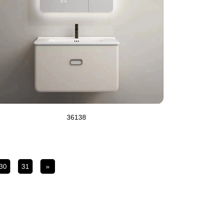
36138
30
31
»