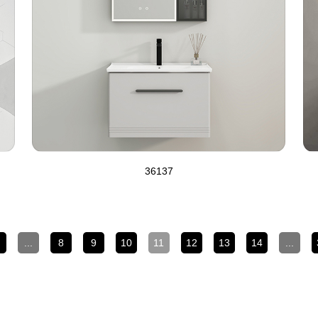
36137
...
8
9
10
11
12
13
14
...