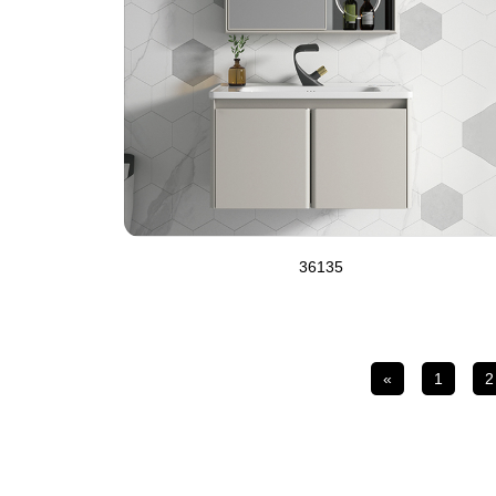
36135
«
1
2