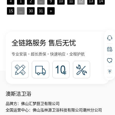
«
1
2
...
9
10
11
12
13
14
15
...
30
31
»
全链路服务 售后无忧
专业安装・超长质保・快速响应・全程护航
澳斯洁卫浴
品牌方：佛山汇梦厨卫有限公司
全国运营中心：佛山泓林源卫浴科技有限公司潮州分公司