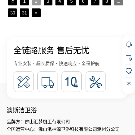
«
1
2
3
4
5
6
7
8
...
30
31
»
全链路服务 售后无忧
专业安装・超长质保・快速响应・全程护航
澳斯洁卫浴
品牌方：佛山汇梦厨卫有限公司
全国运营中心：佛山泓林源卫浴科技有限公司潮州分公司