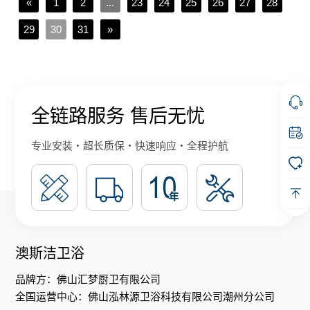
«
1
2
...
23
24
25
26
27
28
29
30
31
»
全链路服务 售后无忧
专业安装・超长质保・快速响应・全程护航
澳斯洁卫浴
品牌方：佛山汇梦厨卫有限公司
全国运营中心：佛山泓林源卫浴科技有限公司潮州分公司