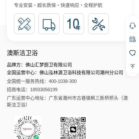
专业安装・超长质保・快速响应・全程护航
澳斯洁卫浴
品牌方：佛山汇梦厨卫有限公司
全国运营中心：佛山泓林源卫浴科技有限公司潮州分公司
全国统一服务热线：400-1038-300
招商电话：18933056199
广东运营中心地址：广东省潮州市古巷镇枫三新桥桥头（澳
斯洁卫浴）