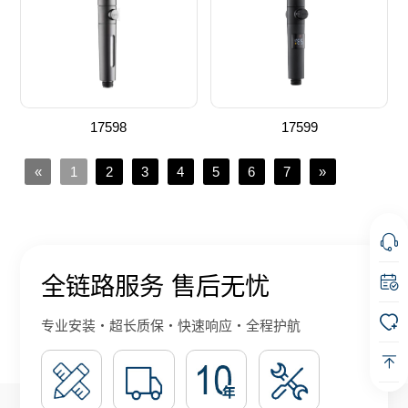
17598
17599
«
1
2
3
4
5
6
7
»
全链路服务 售后无忧
专业安装・超长质保・快速响应・全程护航