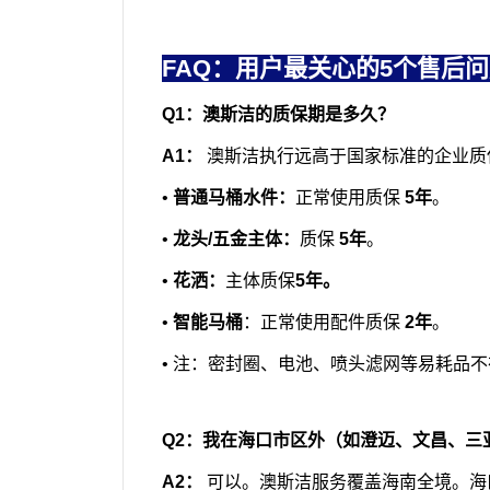
FAQ：用户最关心的5个售后
Q1：澳斯洁的质保期是多久？
A1：
澳斯洁执行远高于国家标准的企业质
•
普通马桶水件：
正常使用质保
5年
。
•
龙头/五金主体：
质保
5年
。
•
花洒：
主体质保
5年。
•
智能马桶
：正常使用配件质保
2年
。
•
注：密封圈、电池、喷头滤网等易耗品不
Q2：我在海口市区外（如澄迈、文昌、三
A2：
可以。澳斯洁服务覆盖海南全境。海