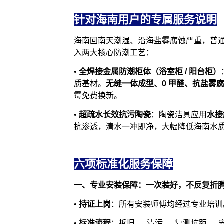
针对海南用户的专属服务说明
海南回南天潮湿、沿海盐雾腐蚀严重，普
入两大核心防潮工艺：
•
全焊接金属防潮柜体（浴室柜 / 阳台柜）
质基材。
无缝一体成型、0 甲醛、抗盐雾
霉免费换新。
•
超疏水长效抗污陶瓷
：陶瓷洁具应用
水接
抗渗透，清水一冲即净，大幅降低海南水
六项标准化服务保障
一、专业安装保障：一次装好，不反复折
•
持证上岗
：所有安装师傅均经过专业培训
•
标准流程
：拆旧 → 清污 → 复测坑距 →