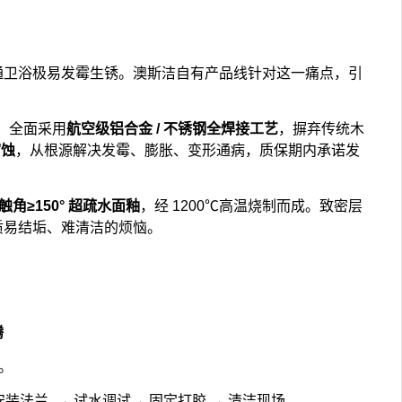
通卫浴极易发霉生锈。澳斯洁自有产品线针对这一痛点，引
：全面采用
航空级铝合金 / 不锈钢全焊接工艺
，摒弃传统木
腐蚀
，从根源解决发霉、膨胀、变形通病，质保期内承诺发
触角≥150° 超疏水面釉
，经 1200℃高温烧制而成。致密层
质易结垢、难清洁的烦恼。
腾
。
 安装法兰 → 试水调试→ 固定打胶 → 清洁现场。