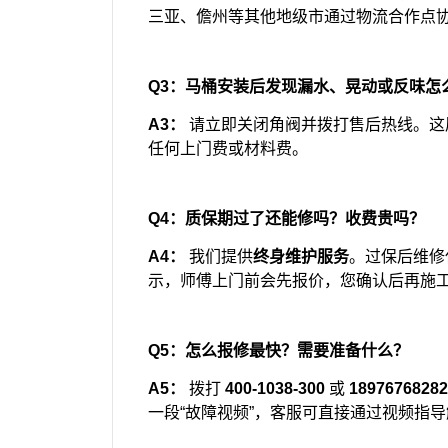
三亚、儋州等其他地级市通过物流合作点
Q3：马桶安装后发现漏水、晃动或反味怎
A3：
请立即关闭角阀并拨打售后热线。这
任何上门费或材料费。
Q4：质保期过了还能修吗？收费贵吗？
A4：
我们提供
终身维护服务
。过保后维修
示，师傅上门前会先报价，您确认后再施
Q5：怎么报修最快？需要准备什么？
A5：
拨打
400-1038-300
或
18976768282
一段“故障视频”，客服可直接通过视频指