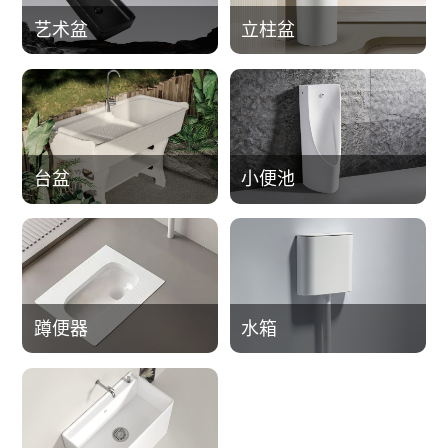
艺术盆
立柱盆
台盆
小便池
蹲便器
水箱