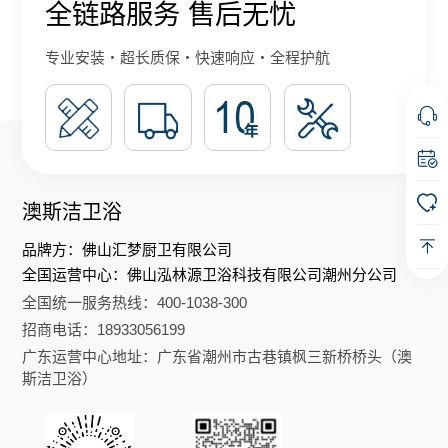
全链路服务 售后无忧
专业安装・超长质保・快速响应・全程护航
澳斯洁卫浴
品牌方：佛山汇梦厨卫有限公司
全国运营中心：佛山泓林源卫浴科技有限公司潮州分公司
全国统一服务热线：400-1038-300
招商电话：18933056199
广东运营中心地址：广东省潮州市古巷镇枫三新桥桥头（澳
斯洁卫浴）