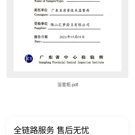
在线观看
浴室柜.pdf
全链路服务 售后无忧