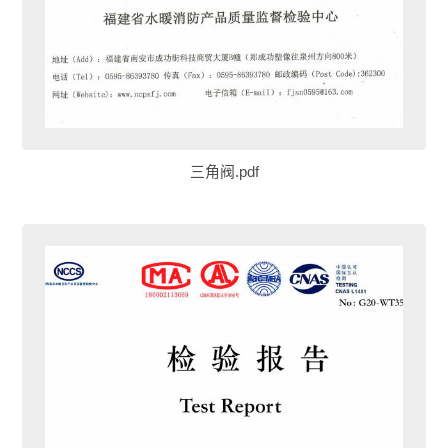
三角阀.pdf