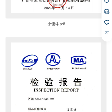
小便斗.pdf
下载文件