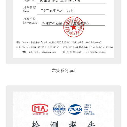
龙头系列.pdf