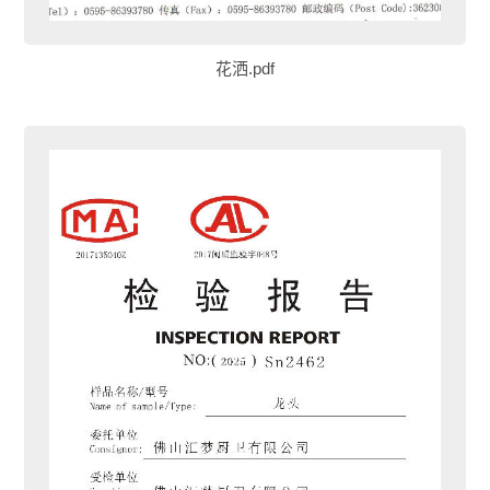
花洒.pdf
下载文件
在线观看