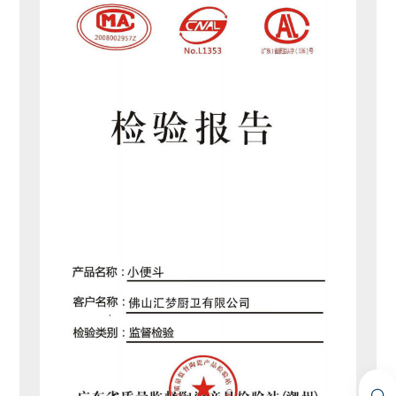
下载文件
在线观看