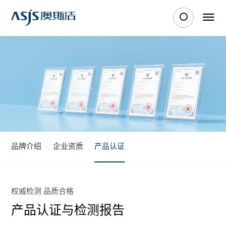
品牌介绍
企业资质
产品认证
权威检测 品质合格
产品认证与检测报告