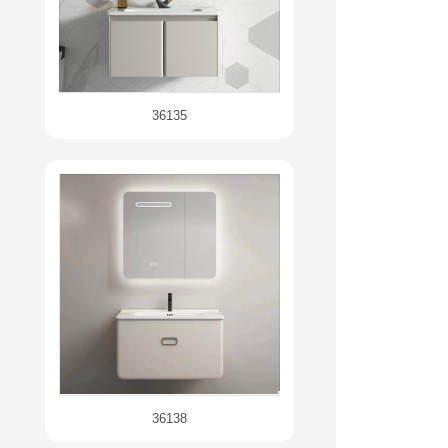
36135
36138