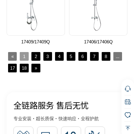
17409/17409Q
17406/17406Q
«
1
2
3
4
5
6
7
8
...
17
18
»
全链路服务 售后无忧
专业安装・超长质保・快速响应・全程护航